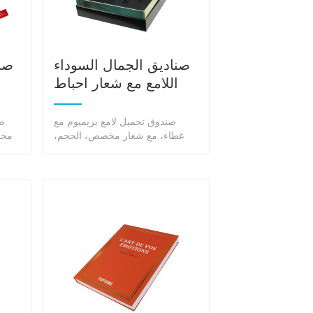
صناديق الجمال السوداء
صن
اللامع مع شعار احباط
الذهب
صندوق تجميل لامع بريميوم مع
ص
غطاء، مع شعار مخصص، الحجم،
مخص
اللون، التشطيب، مضاعفة منتجاتك
التجميلية القيمة