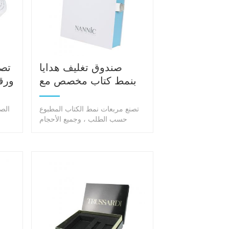
صندوق تغليف هدايا
تص
بنمط كتاب مخصص مع
ورق
قفل معدني
تصنع مربعات نمط الكتاب المطبوع
الص
حسب الطلب ، وجميع الأحجام
والألوان والأشكال وتشطيبات
اس
الأسطح وما إلى ذلك حسب
كنت
الطلب.موك: 1000 قطعة
الشخص
به