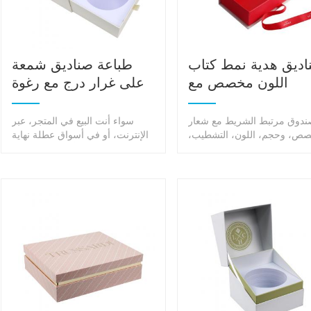
اديق هدية نمط كتاب
طباعة صناديق شمعة
اللون مخصص مع
على غرار درج مع رغوة
علاقات الشريط
ندوق مرتبط الشريط مع شعار
سواء أنت البيع في المتجر، عبر
ص، وحجم، اللون، التشطيب،
الإنترنت، أو في أسواق عطلة نهاية
مضاعفة منتجاتك القيمة.
الأسبوع، يمكن أن تساعد التعبئة
والتغليف الشمعة المخصصة في
إلقاء انتباه الناس وتحويلها لهم في
العملاء