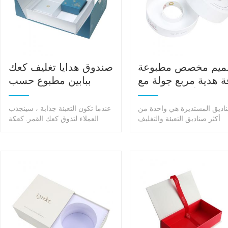
ميم مخصص مطبوعة
صندوق هدايا تغليف كعك
ة هدية مربع جولة مع
ببابين مطبوع حسب
الأغطية بالجملة
الطلب
ناديق المستديرة هي واحدة من
عندما تكون التعبئة جذابة ، سينجذب
أكثر صناديق التعبئة والتغليف
العملاء لتذوق كعك القمر. كعكة
تخدامًا ومتعددة الأغراض.سواء
القمر اللذيذة بدون تغليف جيد أمر
 تريد هذه الصناديق للاستخدام
مؤسف للغاية.
ي أو المهني ، فإن العبوة مل
ا مجموعة واسعة من الخيارات
للاختيار من بينها