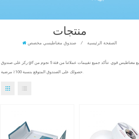
منتجات
الصفحة الرئيسية
/
صندوق مغناطيسي مخصص
ركز على صندوق gif المغناطيسي المخصص المصنوع من ألواح صلبة ممتازة مع مغناطيس قوي. تتأكد جميع تقييمات عملائنا من فئة 5 نجوم من
حصولك على الصندوق المتوقع بنسبة 100٪ مرضية.